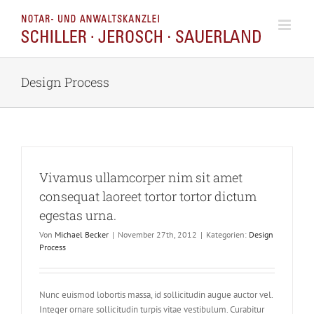
Zum
Inhalt
springen
Design Process
Vivamus ullamcorper nim sit amet
consequat laoreet tortor tortor dictum
egestas urna.
Von
Michael Becker
|
November 27th, 2012
|
Kategorien:
Design
Process
Nunc euismod lobortis massa, id sollicitudin augue auctor vel.
Integer ornare sollicitudin turpis vitae vestibulum. Curabitur