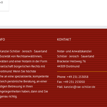
0
NFO
KONTAKT
anzlei Schiller · Jerosch · Sauerland
Notar- und Anwaltskanzlei
e Sozietät von RechtsanwältInnen,
Schiller · Jerosch · Sauerland
älten und einer Notarin in der Form
Brackeler Hellweg 76
esellschaft bürgerlichen Rechts mit
44309 Dortmund
 Dortmund. Wenn Sie höchste
he an eine spezialisierte, kompetente
Phone: +49 231 253058
leich persönliche Beratung, an einer
Fax: +49 231 253050
digen Betreuung in Ihren
Mail:
kanzlei@rae-schiller.de
ngelegenheiten haben, dann sind Sie
genau richtig.