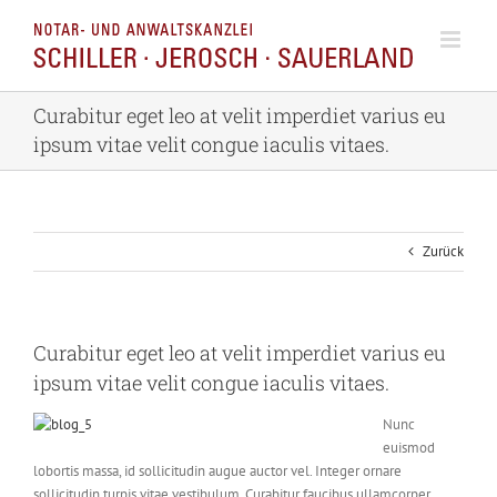
Zum
Inhalt
springen
Curabitur eget leo at velit imperdiet varius eu
ipsum vitae velit congue iaculis vitaes.
Zurück
Curabitur eget leo at velit imperdiet varius eu
ipsum vitae velit congue iaculis vitaes.
Nunc
euismod
lobortis massa, id sollicitudin augue auctor vel. Integer ornare
sollicitudin turpis vitae vestibulum. Curabitur faucibus ullamcorper