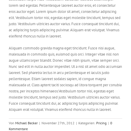
lorem sed egestas. Pellentesque laoreet auctor eros, et consectetur
eros auctor eget. Lorem ipsum dolor sit amet, consectetur adipiscing
elit. Vestibulum tortor nisi, egestas eget molestie tincidunt, tempus sed
justo. Vestibulum ultricies auctor varius. Fusce consequat tincidunt dui,
ac adipiscing turpis adipiscing pulvinar. Aliquam erat volutpat. Vivamus
eleifend rhoncus nulla in laoreet.
Aliquam commodo gravida magna eget tincidunt. Fusce nisi augue,
malesuada in commodo quis, euismod quis orci. Integer vitae nisl non
augue ullamcorper blandit. Donec vitae nibh ipsum, vitae semper orci.
Nunc sed elit in nulla auctor imperdiet. Ut a nisl sit amet odio accumsan
laoreet. Sed pharetra lectus in arcu pellentesque et iaculis justo
pellentesque. Etiam laoreet sodales sapien, id congue magna
malesuada ut. Class aptent taciti sociosqu ad litora torquent per conubia
nostra, per inceptos himenaeos.Vestibulum tortor nisi, egestas eget
molestie tincidunt, tempus sed justo. Vestibulum ultricies auctor varius.
Fusce consequat tincidunt dui, ac adipiscing turpis adipiscing pulvinar.
Aliquam erat volutpat. Vivamus eleifend rhoncus nulla in laoreet.
Von
Michael Becker
|
November 27th, 2012
|
Kategorien:
Pricing
|
0
Kommentare